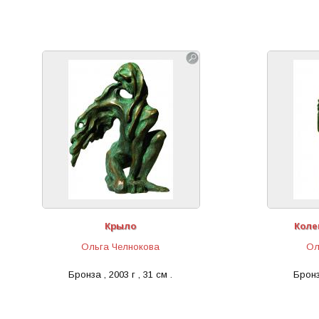
Крыло
Коле
Ольга Челнокова
Ол
Бронза , 2003 г , 31 см .
Бронза