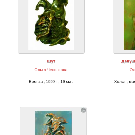
Шут
Девуш
Ольга Челнокова
Ол
Бронза , 1999 г , 19 см .
Холст , мас