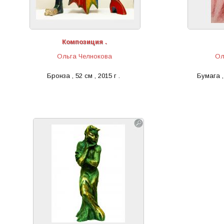
Композиция .
Ольга Челнокова
Ол
Бронза , 52 см , 2015 г .
Бумага ,