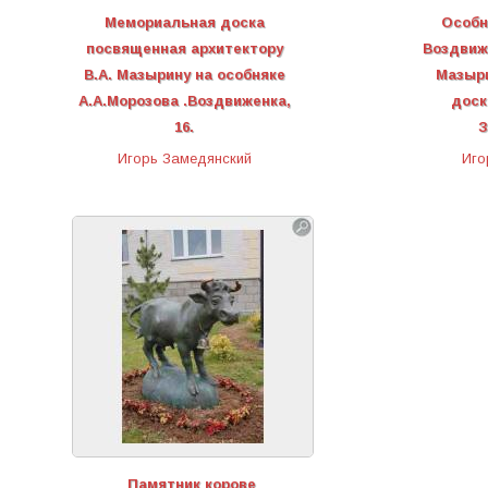
Мемориальная доска
Особн
посвященная архитектору
Воздвиже
В.А. Мазырину на особняке
Мазыр
А.А.Морозова .Воздвиженка,
доск
16.
З
Игорь Замедянский
Иго
Памятник корове