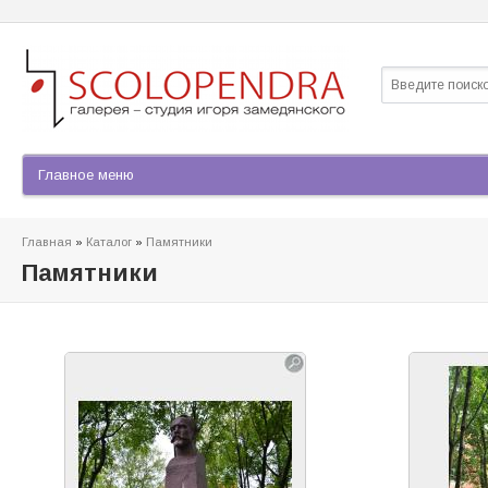
Найти
Форма по
Главная
»
Каталог
»
Памятники
Вы здесь
Памятники